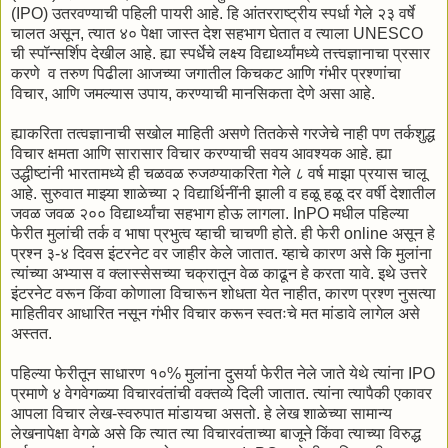
(IPO) उतरवण्याची पहिली पायरी आहे. हि आंतरराष्ट्रीय स्पर्धा गेले २३ वर्षे
चालत असून, त्यात ४० पेक्षा जास्त देश सहभाग घेतात व त्याला UNESCO
ची स्पॉन्सर्शिप देखील आहे. ह्या स्पर्धेचे लक्ष्य विद्यार्थ्यांमध्ये तत्त्वज्ञानाचा प्रसार
करणे व तरुण पिढीला आजच्या जगातील किचकट आणि गंभीर प्रश्णांचा
विचार, आणि जमल्यास उपाय, करण्याची मानसिकता देणे असा आहे.
ह्याकरिता तत्वज्ञानाची सखोल माहिती असणे तितकेसे गरजेचे नाही पण तर्कशुद्ध
विचार क्षमता आणि सारासार विचार करण्याची सवय आवश्यक आहे. ह्या
उद्धीष्टांनी भारतामध्ये ही चळवळ रुजव्ण्याकरिता गेले ८ वर्ष माझा प्रयास चालू
आहे. सुरुवात माझ्या शाळेच्या २ विद्यार्थिनींनी झाली व हळू हळू दर वर्षी देशातील
जवळ जवळ २०० विद्यार्थ्यांचा सहभाग होऊ लागला. InPO मधील पहिल्या
फेरीत मुलांची तर्क व भाषा प्रभुत्व य्हाची चाचणी होते. ही फेरी online असून हे
प्रश्न ३-४ दिवस इंटरनेट वर जाहीर केले जातात. य्हाचे कारण असे कि मुलांना
त्यांच्या अभ्यास व क्लास्सेसच्या चक्रातून वेळ काढून हे करता यावे. इथे उत्तरे
इंटरनेट वरून किंवा कोणाला विचारून शोधता येत नाहीत, कारण प्रश्ण नुसत्या
माहितीवर आधारित नसून गंभीर विचार करून स्वतःचे मत मांडावे लागेल असे
अस्तत.
पहिल्या फेरीतून साधारण १०% मुलांना दुसर्या फेरीत नेले जाते येथे त्यांना IPO
प्रमाणे ४ वेगवेगळ्या विचारवंतांची वक्तव्ये दिली जातात. त्यांना त्यापैकी एकावर
आपला विचार लेख-स्वरुपात मांडायचा असतो. हे लेख शाळेच्या सामान्य
लेखनापेक्षा वेगळे असे कि त्यात त्या विचारवंताच्या बाजूने किंवा त्याच्या विरुद्ध