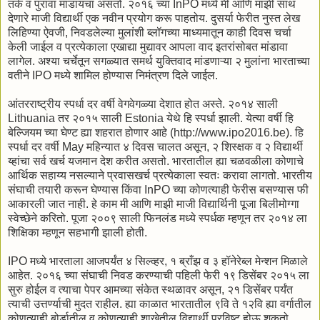
तर्क व पुरावा मांडायचा असतो. २०१६ च्या InPO मध्ये मी आणि माझी साथ
देणारे माजी विद्यार्थी एक नवीन प्रयोग करू पाहतोय. दुसर्या फेरीत नुस्त लेख
लिहिण्या ऐवजी, निवडलेल्या मुलांशी ब्लॉगच्या माध्यमातून काही दिवस चर्चा
केली जाईल व प्रत्येकाला एखाद्या मुद्यावर आपला वाद इतरांसोबत मांडावा
लागेल. अश्या चर्चेतून सगळ्यात समर्थ युक्तिवाद मांडणाऱ्या २ मुलांना भारताच्या
वतीने IPO मध्ये शामिल होण्यास निमंत्रण दिले जाईल.
आंतरराष्ट्रीय स्पर्धा दर वर्षी वेगवेगळ्या देशात होत अस्ते. २०१४ साली
Lithuania तर २०१५ साली Estonia येथे हि स्पर्धा झाली. येत्या वर्षी हि
बेल्जियम च्या घेण्ट ह्या शहरात होणार आहे (http://www.ipo2016.be). हि
स्पर्धा दर वर्षी May महिन्यात ४ दिवस चालत असून, २ शिस्क्षक व २ विद्यार्थी
य्हांचा सर्व खर्च यजमान देश करीत असतो. भारतातील ह्या चळवळीला कोणाचे
आर्थिक सहाय्य नसल्याने प्रवासखर्च प्रत्येकाला स्वतः करावा लागतो. भारतीय
संघाची तयारी करून घेण्यास किंवा InPO च्या कोणत्याही फेरीस बसण्यास फी
आकारली जात नाही. हे काम मी आणि माझी माजी विद्यार्थिनी पूजा बिलीमोग्गा
स्वेच्छेने करितो. पूजा २००९ साली फिनलंड मध्ये स्पर्धक म्हणून तर २०१४ ला
शिक्षिका म्हणून सहभागी झाली होती.
IPO मध्ये भारताला आजपर्यंत ४ सिल्व्हर, १ ब्राँझ व ३ हॉनेरेब्ल मेन्शन मिळाले
आहेत. २०१६ च्या संघाची निवड करण्याची पहिली फेरी १९ डिसेंबर २०१५ ला
सुरु होईल व त्याचा पेपर आमच्या संकेत स्थळावर असून, २१ डिसेंबर पर्यंत
त्याची उत्तर्ण्याची मुदत राहील. ह्या काळात भारतातील ९वि ते १२वि ह्या वर्गातील
कोणत्याही बोर्डातील व कोणत्याही शाखेतील विद्यार्थी प्रविष्ट होऊ शकतो.